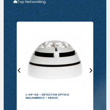
Top Networking
L-OP-SG - DETECTOR OPTICO
PR
Vea más
INALAMBRICO - ARGUS
(2