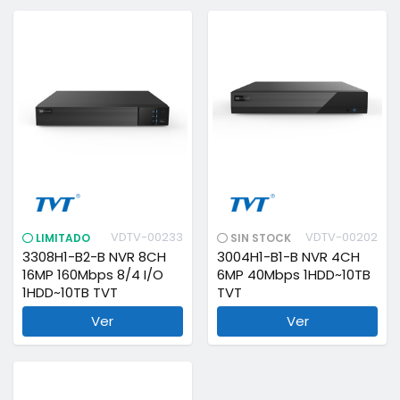
VDTV-00233
VDTV-00202
LIMITADO
SIN STOCK
3308H1-B2-B NVR 8CH
3004H1-B1-B NVR 4CH
16MP 160Mbps 8/4 I/O
6MP 40Mbps 1HDD~10TB
1HDD~10TB TVT
TVT
Ver
Ver