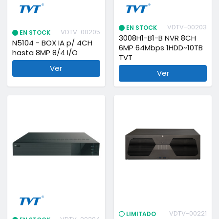
VDTV-00203
EN STOCK
VDTV-00205
EN STOCK
3008H1-B1-B NVR 8CH
N5104 - BOX IA p/ 4CH
6MP 64Mbps 1HDD~10TB
hasta 8MP 8/4 I/O
TVT
Ver
Ver
VDTV-00221
LIMITADO