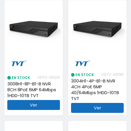
VDTV-00190
EN STOCK
VDTV-00201
EN STOCK
3004H1-4P-B1-B NVR
3008H1-8P-B1-B NVR
4CH 4PoE 6MP
8CH 8PoE 6MP 64Mbps
40/64Mbps 1HDD~10TB
1HDD~10TB TVT
TVT
Ver
Ver