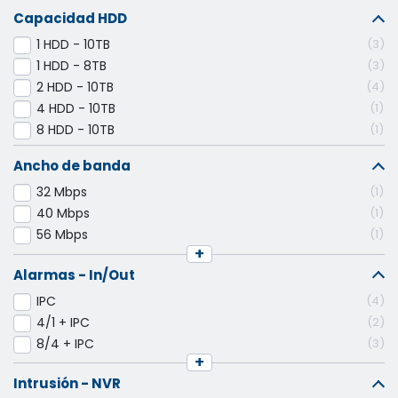
Capacidad HDD
1 HDD - 10TB
3
1 HDD - 8TB
3
2 HDD - 10TB
4
4 HDD - 10TB
1
8 HDD - 10TB
1
Ancho de banda
32 Mbps
1
40 Mbps
1
56 Mbps
1
+
Alarmas - In/Out
IPC
4
4/1 + IPC
2
8/4 + IPC
3
+
Intrusión - NVR