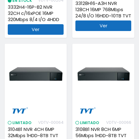
VDTV-00204
EN STOCK
33128H16-A3H NVR
3332H4-16P-B2 NVR
128CH 16MP 768Mbps
32CH c/16xPOE 16MP
24/8 I/O 16HDD~10TB TVT
320Mbps 8/4 I/O 4HDD
Ver
Ver
VDTV-00064
VDTV-00066
LIMITADO
LIMITADO
3104B1 NVR 4CH 6MP
3108B1 NVR 8CH 6MP
32Mbps 1HDD~8TB TVT
56Mbps 1HDD~8TB TVT