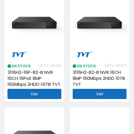
VDTV-00130
VDTV-00177
EN STOCK
EN STOCK
3116H2-16P-B2-B NVR
3116H2-B2-B NVR 16CH
16CH 16PoE 8MP
8MP 160Mbps 2HDD 10TB
160Mbps 2HDD~10TB TVT
TVT
Ver
Ver