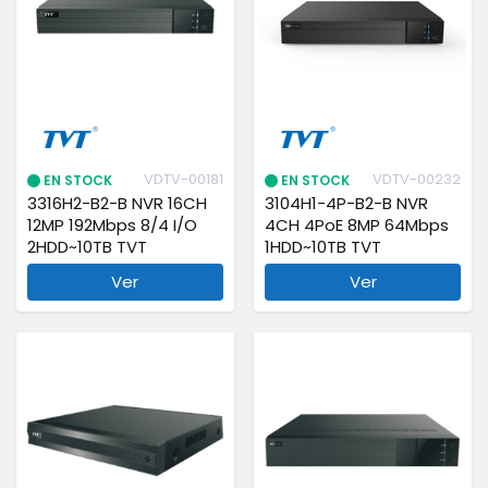
VDTV-00181
VDTV-00232
EN STOCK
EN STOCK
3316H2-B2-B NVR 16CH
3104H1-4P-B2-B NVR
12MP 192Mbps 8/4 I/O
4CH 4PoE 8MP 64Mbps
2HDD~10TB TVT
1HDD~10TB TVT
Ver
Ver