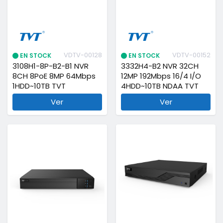
VDTV-00128
VDTV-00152
EN STOCK
EN STOCK
3108H1-8P-B2-B1 NVR
3332H4-B2 NVR 32CH
8CH 8PoE 8MP 64Mbps
12MP 192Mbps 16/4 I/O
1HDD~10TB TVT
4HDD~10TB NDAA TVT
Ver
Ver