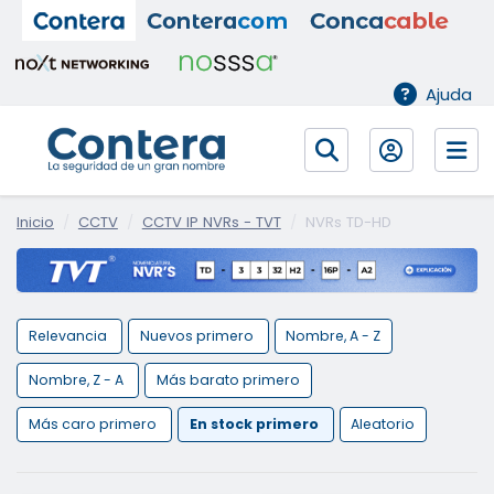
Ajuda
Inicio
CCTV
CCTV IP NVRs - TVT
NVRs TD-HD
Relevancia
Nuevos primero
Nombre, A - Z
Nombre, Z - A
Más barato primero
Más caro primero
En stock primero
Aleatorio