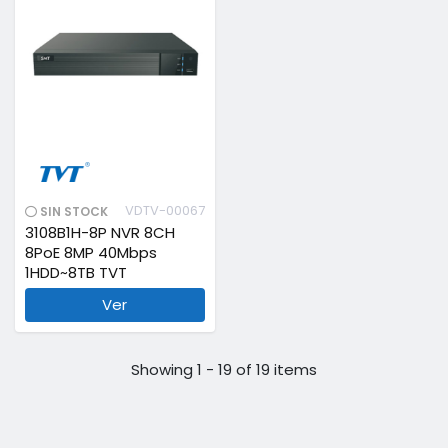
VDTV-00067
SIN STOCK
3108B1H-8P NVR 8CH
8PoE 8MP 40Mbps
1HDD~8TB TVT
Ver
Showing 1 - 19 of 19 items