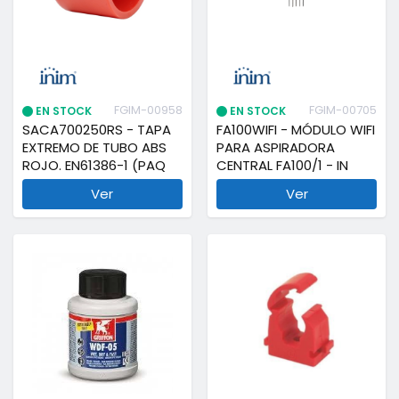
FGIM-00958
FGIM-00705
EN STOCK
EN STOCK
SACA700250RS - TAPA
FA100WIFI - MÓDULO WIFI
EXTREMO DE TUBO ABS
PARA ASPIRADORA
ROJO. EN61386-1 (PAQ
CENTRAL FA100/1 - IN
Ver
Ver