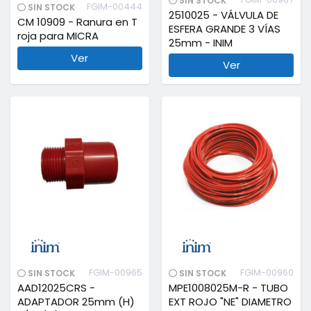
SIN STOCK
FGIM-00444
SIN STOCK
2510025 - VÁLVULA DE
CM 10909 - Ranura en T
ESFERA GRANDE 3 VÍAS
roja para MICRA
25mm - INIM
Ver
Ver
FGIM-00965
FGIM-00960
SIN STOCK
SIN STOCK
AAD12025CRS -
MPE1008025M-R - TUBO
ADAPTADOR 25mm (H)
EXT ROJO "NE" DIAMETRO