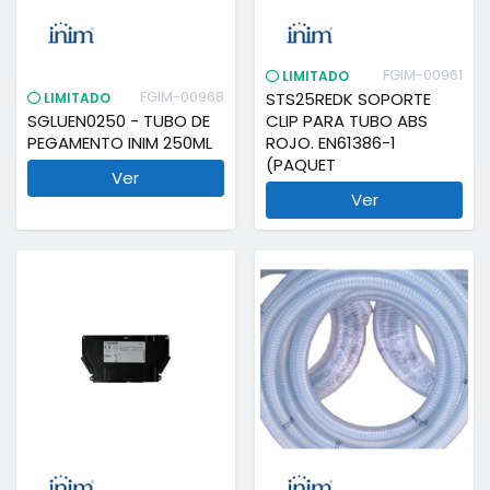
FGIM-00961
LIMITADO
FGIM-00968
STS25REDK SOPORTE
LIMITADO
SGLUEN0250 - TUBO DE
CLIP PARA TUBO ABS
PEGAMENTO INIM 250ML
ROJO. EN61386-1
(PAQUET
Ver
Ver