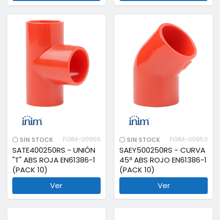
FGIM-00956
FGIM-00953
SIN STOCK
SIN STOCK
SATE400250RS - UNIÓN
SAEY500250RS - CURVA
"T" ABS ROJA EN61386-1
45º ABS ROJO EN61386-1
(PACK 10)
(PACK 10)
Ver
Ver