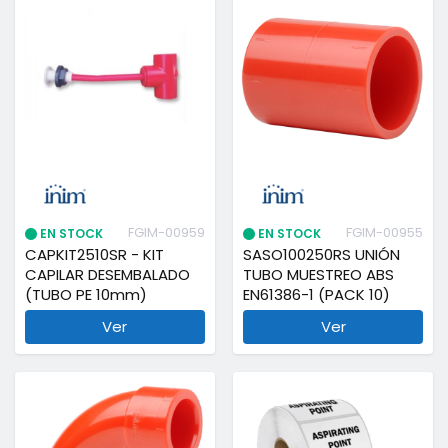
FGIM-00959
FGIM-00955
EN STOCK
EN STOCK
CAPKIT2510SR - KIT
SASO100250RS UNIÓN
CAPILAR DESEMBALADO
TUBO MUESTREO ABS
(TUBO PE 10mm)
EN61386-1 (PACK 10)
Ver
Ver