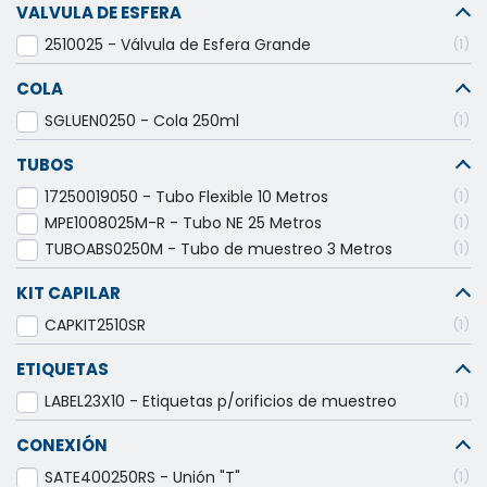
VALVULA DE ESFERA
2510025 - Válvula de Esfera Grande
1
COLA
SGLUEN0250 - Cola 250ml
1
TUBOS
17250019050 - Tubo Flexible 10 Metros
1
MPE1008025M-R - Tubo NE 25 Metros
1
TUBOABS0250M - Tubo de muestreo 3 Metros
1
KIT CAPILAR
CAPKIT2510SR
1
ETIQUETAS
LABEL23X10 - Etiquetas p/orificios de muestreo
1
CONEXIÓN
SATE400250RS - Unión "T"
1