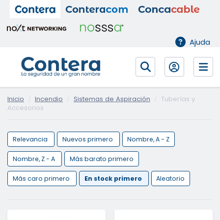
Ajuda
Inicio
Incendio
Sistemas de Aspiración
Tuberías y
Accesorios
Relevancia
Nuevos primero
Nombre, A - Z
Nombre, Z - A
Más barato primero
Más caro primero
En stock primero
Aleatorio