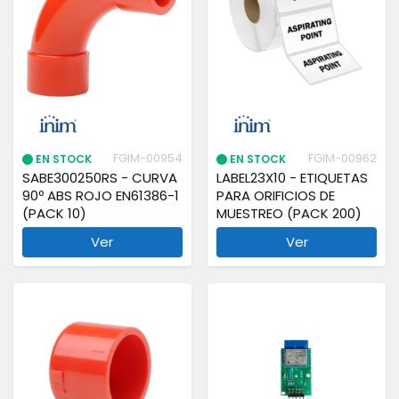
FGIM-00954
FGIM-00962
EN STOCK
EN STOCK
SABE300250RS - CURVA
LABEL23X10 - ETIQUETAS
90º ABS ROJO EN61386-1
PARA ORIFICIOS DE
(PACK 10)
MUESTREO (PACK 200)
Ver
Ver