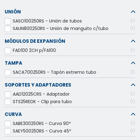
UNIÓN
SASO100250RS - Unión de tubos
1
SAUN800250RS - Unión de manguito c/tubo
1
MÓDULOS DE EXPANSIÓN
FAD100 2CH p/FA100
1
TAMPA
SACA700250RS - Tapón extremo tubo
1
SOPORTES Y ADAPTADORES
AAD12025CRS - Adaptador
1
STS25REDK - Clip para tubo
1
CURVA
SABE300250RS - Curva 90º
1
SAEY500250RS - Curva 45º
1