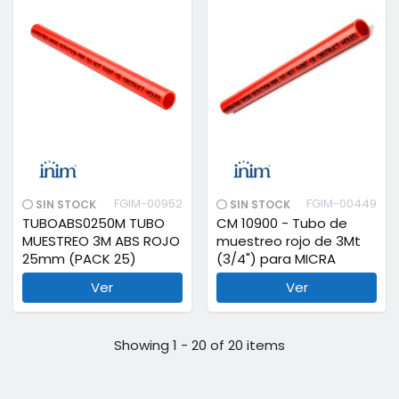
FGIM-00952
FGIM-00449
SIN STOCK
SIN STOCK
TUBOABS0250M TUBO
CM 10900 - Tubo de
MUESTREO 3M ABS ROJO
muestreo rojo de 3Mt
25mm (PACK 25)
(3/4") para MICRA
Ver
Ver
Showing 1 - 20 of 20 items