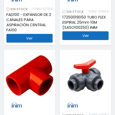
FGIM-00704
SIN STOCK
FGIM-00964
SIN STOCK
FAD100 - EXPANSOR DE 2
17250019050 TUBO FLEX
CANALES PARA
ESPIRAL 25mm 10M
ASPIRACIÓN CENTRAL
(SASO100250) INIM
FA100
Ver
Ver
FGIM-00967