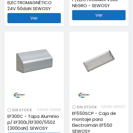
ELECTROMAGNÉTICO
NEGRO - SEWOSY
24V 50daN SEWOSY
Ver
Ver
FASW-00037
SIN STOCK
FASW-00081
SIN STOCK
EF550SCP - Caja de
EF300C - Tapa Aluminio
montaje para
p/ EF300L/EF300/550Z
Electroimán EF550
(300DaN) SEWOSY
SEWOSY