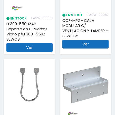
FASW-00067
EN STOCK
FASW-00058
EN STOCK
COF-MP2 - CAJA
EF300-550UZAP
MODULAR C/
Soporte en U Puertas
VENTILACIÓN Y TAMPER -
Vidrio p/EF300_550Z
SEWOSY
SEWOS
Ver
Ver