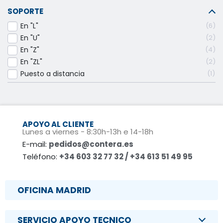
SOPORTE
En "L"
6
En "U"
2
En "Z"
4
En "ZL"
2
Puesto a distancia
1
APOYO AL CLIENTE
Lunes a viernes - 8:30h-13h e 14-18h
E-mail:
pedidos@contera.es
Teléfono:
+34 603 32 77 32 / +34 613 51 49 95
OFICINA MADRID
SERVICIO APOYO TECNICO