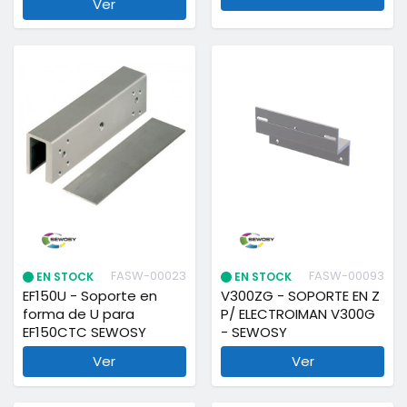
Ver
FASW-00023
FASW-00093
EN STOCK
EN STOCK
EF150U - Soporte en
V300ZG - SOPORTE EN Z
forma de U para
P/ ELECTROIMAN V300G
EF150CTC SEWOSY
- SEWOSY
Ver
Ver