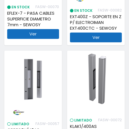
FASW-00070
EN STOCK
FASW-00082
EN STOCK
EFLEX-7 - PASA CABLES
EXT400Z - SOPORTE EN Z
SUPERFICIE DIAMETRO
P/ ELECTROIMAN
7mm - SEWOSY
EXT400CTC - SEWOSY
Ver
Ver
FASW-00072
LIMITADO
FASW-00057
LIMITADO
KLAK1/400AS