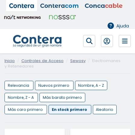
Ajuda
Inicio
Controles de Acceso
Sewosy
Electroimanes
y Retenedores
Relevancia
Nuevos primero
Nombre, A - Z
Nombre, Z - A
Más barato primero
Más caro primero
En stock primero
Aleatorio