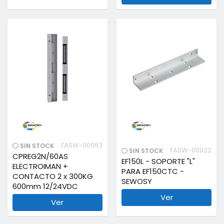
FASW-00063
SIN STOCK
FASW-00022
SIN STOCK
CPREG2N/60AS
EF150L - SOPORTE "L"
ELECTROIMAN +
PARA EF150CTC -
CONTACTO 2 x 300KG
SEWOSY
600mm 12/24VDC
Ver
Ver