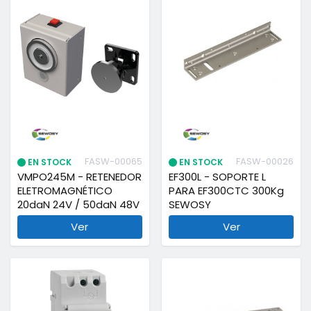
FASW-00065
FASW-00026
EN STOCK
EN STOCK
VMPO245M - RETENEDOR
EF300L - SOPORTE L
ELETROMAGNÉTICO
PARA EF300CTC 300Kg
20daN 24V / 50daN 48V
SEWOSY
Ver
Ver