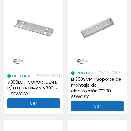
FASW-00044
EN STOCK
FASW-00091
EN STOCK
EF300SCP - Soporte de
V300LG - SOPORTE EN L
montaje de
P/ ELECTROIMAN V300G
electroimán EF300
- SEWOSY
SEWOSY
Ver
Ver