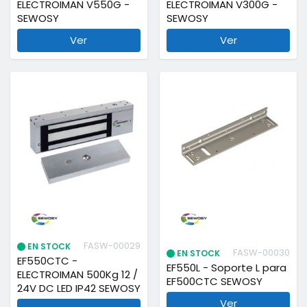
ELECTROIMAN V550G -
ELECTROIMAN V300G -
SEWOSY
SEWOSY
Ver
Ver
FASW-00029
EN STOCK
FASW-00030
EN STOCK
EF550CTC -
EF550L - Soporte L para
ELECTROIMAN 500Kg 12 /
EF500CTC SEWOSY
24V DC LED IP42 SEWOSY
Ver