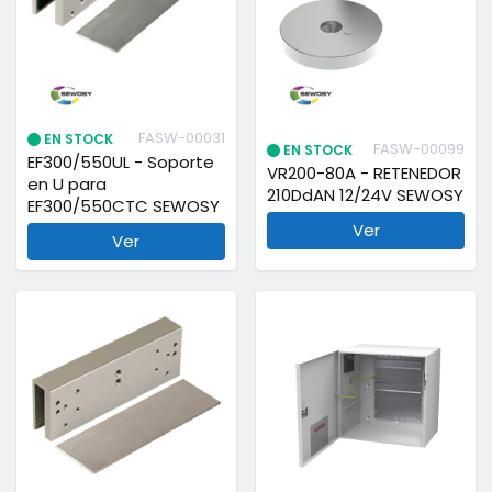
FASW-00031
EN STOCK
FASW-00099
EN STOCK
EF300/550UL - Soporte
VR200-80A - RETENEDOR
en U para
210DdAN 12/24V SEWOSY
EF300/550CTC SEWOSY
Ver
Ver