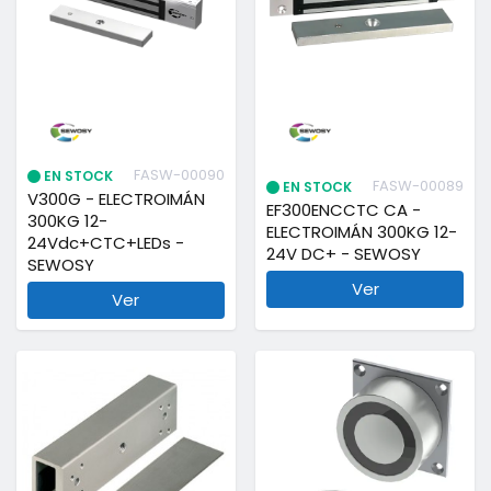
FASW-00090
EN STOCK
FASW-00089
EN STOCK
V300G - ELECTROIMÁN
EF300ENCCTC CA -
300KG 12-
ELECTROIMÁN 300KG 12-
24Vdc+CTC+LEDs -
24V DC+ - SEWOSY
SEWOSY
Ver
Ver