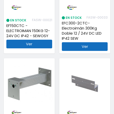
FASW-00033
EN STOCK
FASW-00021
EN STOCK
EFC300-2CTC-
EF150CTC -
Electroimán 300Kg
ELECTROIMAN 150KG 12-
Doble 12 / 24V DC LED
24V DC IP42 - SEWOSY
IP42 SEW
Ver
Ver