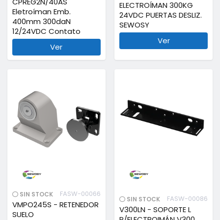
CPREG2N/40AS
ELECTROÍMAN 300KG
Eletroíman Emb.
24VDC PUERTAS DESLIZ.
400mm 300daN
SEWOSY
12/24VDC Contato
Ver
Ver
FASW-00066
SIN STOCK
FASW-00086
SIN STOCK
VMPO245S - RETENEDOR
V300LN - SOPORTE L
SUELO
P/ELECTROIMÁN V300