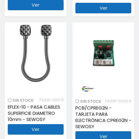
Ver
Ver
FASW-00071
SIN STOCK
FASW-00064
SIN STOCK
EFLEX-10 - PASA CABLES
PCB/CPREG2N -
SUPERFICIE DIAMETRO
TARJETA PARA
10mm - SEWOSY
ELECTRÓNICA CPREG2N -
SEWOSY
Ver
Ver