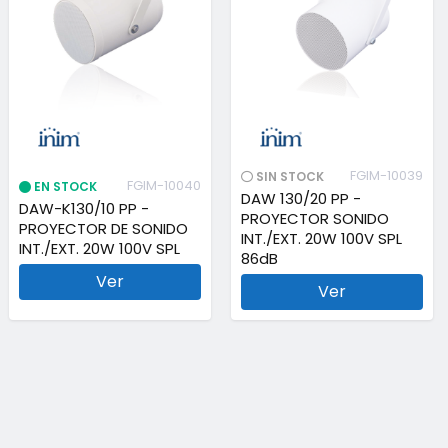
FGIM-10039
SIN STOCK
FGIM-10040
EN STOCK
DAW 130/20 PP -
DAW-K130/10 PP -
PROYECTOR SONIDO
PROYECTOR DE SONIDO
INT./EXT. 20W 100V SPL
INT./EXT. 20W 100V SPL
86dB
Ver
Ver