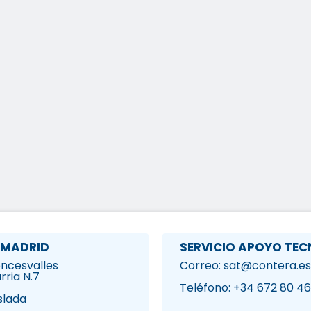
 MADRID
SERVICIO APOYO TEC
Roncesvalles
Correo: sat@contera.es
rria N.7
1
Teléfono: +34 672 80 46
slada