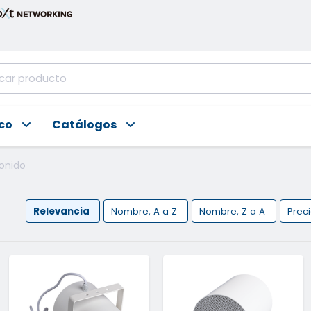
ico
Catálogos
onido
Relevancia
Nombre, A a Z
Nombre, Z a A
Prec