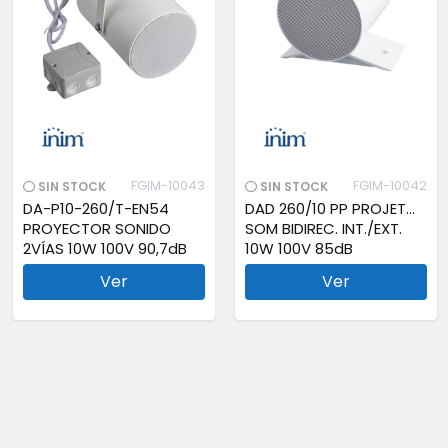
FGIM-10043
FGIM-10042
SIN STOCK
SIN STOCK
DA-P10-260/T-EN54
DAD 260/10 PP PROJETOR
PROYECTOR SONIDO
SOM BIDIREC. INT./EXT.
2VÍAS 10W 100V 90,7dB
10W 100V 85dB
Ver
Ver