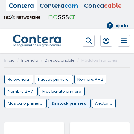
Ajuda
Inicio
Incendio
Direcccionable
Módulos Frontales
Relevancia
Nuevos primero
Nombre, A - Z
Nombre, Z - A
Más barato primero
Más caro primero
En stock primero
Aleatorio