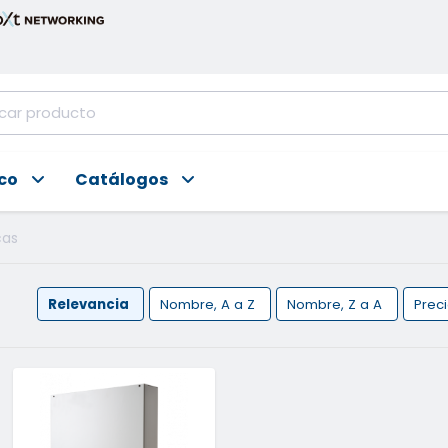
ico
Catálogos
cas
Relevancia
Nombre, A a Z
Nombre, Z a A
Prec