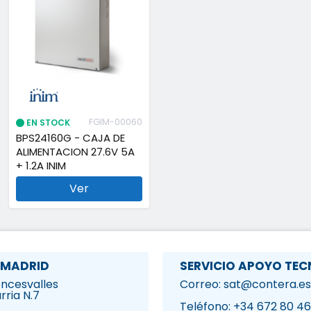
FGIM-00060
EN STOCK
BPS24160G - CAJA DE
ALIMENTACION 27.6V 5A
+ 1.2A INIM
Ver
 MADRID
SERVICIO APOYO TEC
Roncesvalles
Correo: sat@contera.es
rria N.7
1
Teléfono: +34 672 80 46