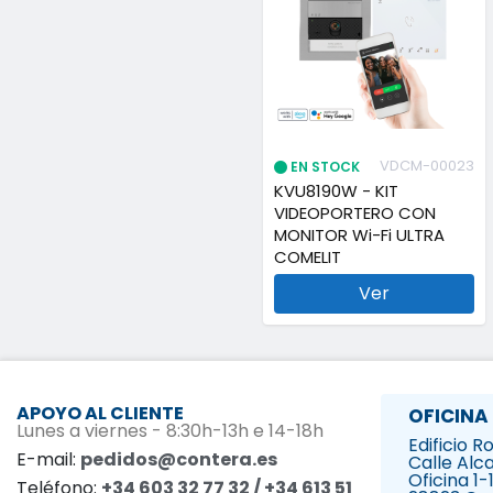
VDCM-00023
EN STOCK
KVU8190W - KIT
VIDEOPORTERO CON
MONITOR Wi-Fi ULTRA
COMELIT
Ver
APOYO AL CLIENTE
OFICINA
Lunes a viernes - 8:30h-13h e 14-18h
Edificio 
E-mail:
pedidos@contera.es
Calle Alca
Oficina 1-
Teléfono:
+34 603 32 77 32 / +34 613 51