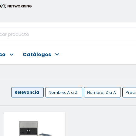
ico
Catálogos
Relevancia
Nombre, A a Z
Nombre, Z a A
Prec