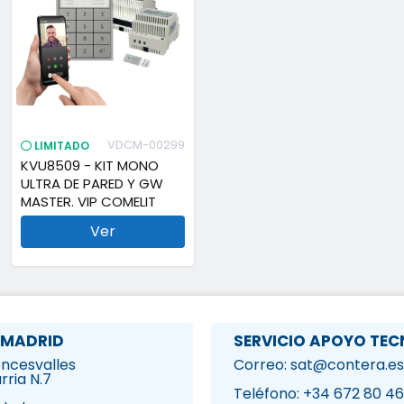
VDCM-00299
LIMITADO
KVU8509 - KIT MONO
ULTRA DE PARED Y GW
MASTER. VIP COMELIT
Ver
 MADRID
SERVICIO APOYO TEC
Roncesvalles
Correo: sat@contera.es
rria N.7
1
Teléfono: +34 672 80 46