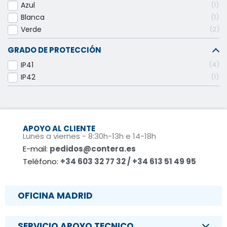
Azul
1
Blanca
1
Verde
2
GRADO DE PROTECCIÓN
IP41
4
IP42
1
APOYO AL CLIENTE
Lunes a viernes - 8:30h-13h e 14-18h
E-mail:
pedidos@contera.es
Teléfono:
+34 603 32 77 32 / +34 613 51 49 95
OFICINA MADRID
SERVICIO APOYO TECNICO