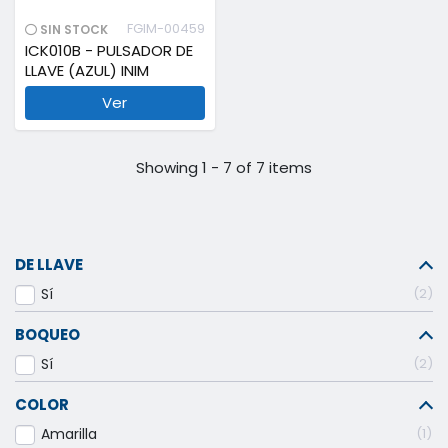
FGIM-00459
SIN STOCK
ICK010B - PULSADOR DE
LLAVE (AZUL) INIM
Ver
Showing 1 - 7 of 7 items
DE LLAVE
Sí
2
BOQUEO
Sí
2
COLOR
Amarilla
1