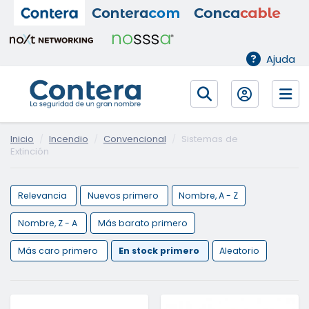
Ajuda
Inicio
Incendio
Convencional
Sistemas de
Extinción
Relevancia
Nuevos primero
Nombre, A - Z
Nombre, Z - A
Más barato primero
Más caro primero
En stock primero
Aleatorio