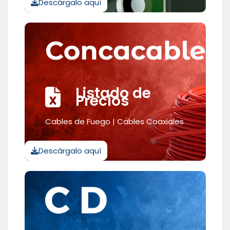
Descárgalo aquí
Listado de
Precios
Cables de Fuego | Cables Coaxiales
Descárgalo aquí