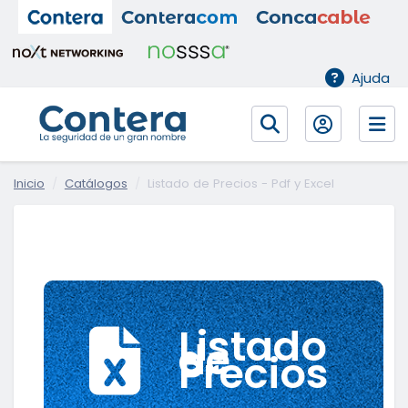
Ajuda
Inicio
Catálogos
Listado de Precios - Pdf y Excel
Listado
de
Precios