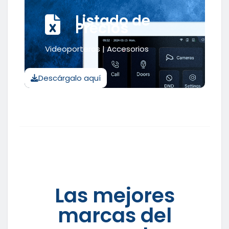
Listado de
Precios
Videoporteros | Accesorios
Descárgalo aquí
Las mejores
marcas del