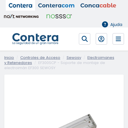
Ajuda
Inicio
Controles de Acceso
Sewosy
Electroimanes
y Retenedores
EF300SCP - Soporte de montaje de
electroimán EF300 SEWOSY