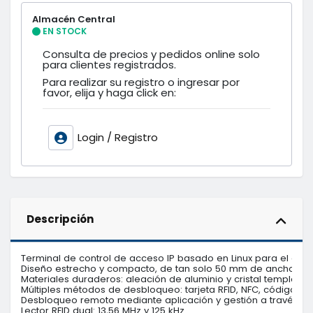
Almacén Central
EN STOCK
Consulta de precios y pedidos online solo
para clientes registrados.
Para realizar su registro o ingresar por
favor, elija y haga click en:
Login / Registro
Descripción
Terminal de control de acceso IP basado en Linux para el contr
Diseño estrecho y compacto, de tan solo 50 mm de ancho, idea
Materiales duraderos: aleación de aluminio y cristal templado 2
Múltiples métodos de desbloqueo: tarjeta RFID, NFC, código PIN, 
Desbloqueo remoto mediante aplicación y gestión a través de 
Lector RFID dual: 13,56 MHz y 125 kHz.
