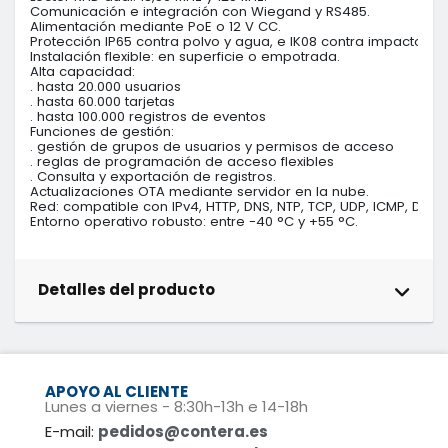
Comunicación e integración con Wiegand y RS485.

Alimentación mediante PoE o 12 V CC.

Protección IP65 contra polvo y agua, e IK08 contra impactos.

Instalación flexible: en superficie o empotrada.

Alta capacidad:

. hasta 20.000 usuarios

. hasta 60.000 tarjetas

. hasta 100.000 registros de eventos

Funciones de gestión:

. gestión de grupos de usuarios y permisos de acceso

. reglas de programación de acceso flexibles

. Consulta y exportación de registros.

Actualizaciones OTA mediante servidor en la nube.

Red: compatible con IPv4, HTTP, DNS, NTP, TCP, UDP, ICMP, DHCP 
Entorno operativo robusto: entre -40 °C y +55 °C.
Detalles del producto
APOYO AL CLIENTE
Lunes a viernes - 8:30h-13h e 14-18h
E-mail:
pedidos@contera.es