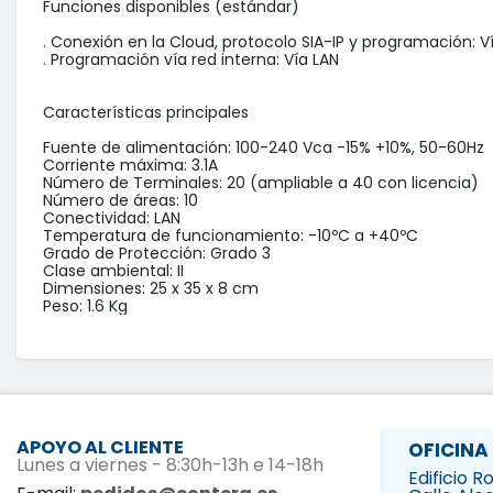
Funciones disponibles (estándar)

. Conexión en la Cloud, protocolo SIA-IP y programación: Ví
. Programación vía red interna: Vía LAN

Características principales

Fuente de alimentación: 100-240 Vca -15% +10%, 50-60Hz

Corriente máxima: 3.1A

Número de Terminales: 20 (ampliable a 40 con licencia)

Número de áreas: 10

Conectividad: LAN

Temperatura de funcionamiento: -10ºC a +40ºC

Grado de Protección: Grado 3

Clase ambiental: II

Dimensiones: 25 x 35 x 8 cm

Peso: 1.6 Kg
APOYO AL CLIENTE
OFICINA
Lunes a viernes - 8:30h-13h e 14-18h
Edificio 