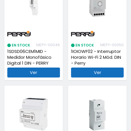
MEPY-00046
MEPY-00050
EN STOCK
EN STOCK
1SDSD06CEM1MID -
1IOIOWF02 - Interruptor
Medidor Monofásico
Horario Wi-Fi 2 Mód. DIN
Digital 1 DIN - PERRY
- Perry
Ver
Ver