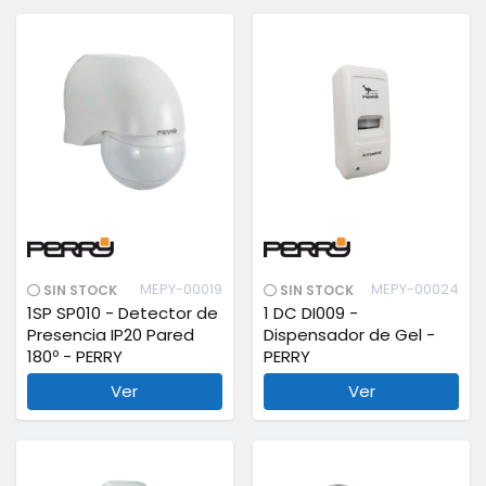
MEPY-00019
MEPY-00024
SIN STOCK
SIN STOCK
1SP SP010 - Detector de
1 DC DI009 -
Presencia IP20 Pared
Dispensador de Gel -
180º - PERRY
PERRY
Ver
Ver