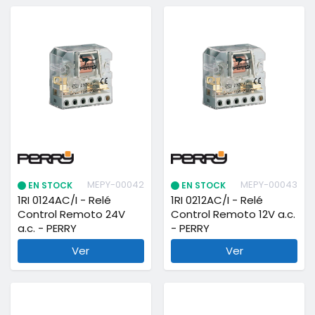
MEPY-00042
MEPY-00043
EN STOCK
EN STOCK
1RI 0124AC/I - Relé
1RI 0212AC/I - Relé
Control Remoto 24V
Control Remoto 12V a.c.
a.c. - PERRY
- PERRY
Ver
Ver