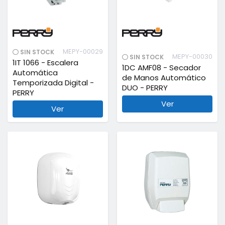
MEPY-00029
SIN STOCK
MEPY-00030
SIN STOCK
1IT 1066 - Escalera
1DC AMF08 - Secador
Automática
de Manos Automático
Temporizada Digital -
DUO - PERRY
PERRY
Ver
Ver