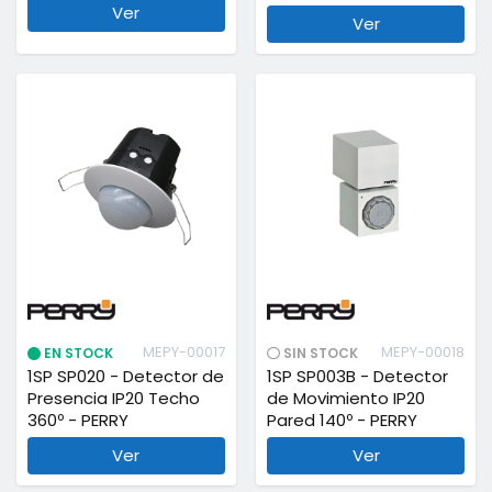
Ver
Ver
MEPY-00017
MEPY-00018
EN STOCK
SIN STOCK
1SP SP020 - Detector de
1SP SP003B - Detector
Presencia IP20 Techo
de Movimiento IP20
360º - PERRY
Pared 140º - PERRY
Ver
Ver