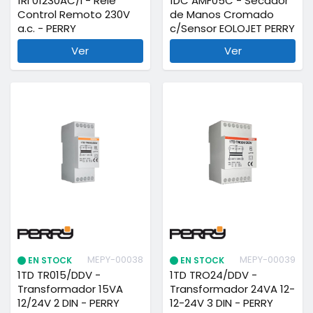
1RI 01230AC/I - Relé
1DC AMF05C - Secador
Control Remoto 230V
de Manos Cromado
a.c. - PERRY
c/Sensor EOLOJET PERRY
Ver
Ver
MEPY-00038
MEPY-00039
EN STOCK
EN STOCK
1TD TR015/DDV -
1TD TRO24/DDV -
Transformador 15VA
Transformador 24VA 12-
12/24V 2 DIN - PERRY
12-24V 3 DIN - PERRY