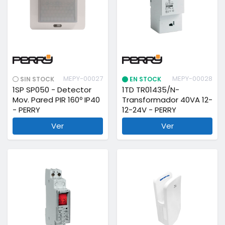
MEPY-00027
MEPY-00028
SIN STOCK
EN STOCK
1SP SP050 - Detector
1TD TR01435/N-
Mov. Pared PIR 160º IP40
Transformador 40VA 12-
- PERRY
12-24V - PERRY
Ver
Ver