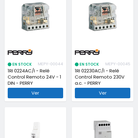
MEPY-00044
MEPY-00045
EN STOCK
EN STOCK
1RI 0224AC/I - Relé
1RI 02230AC/I - Relé
Control Remoto 24V - 1
Control Remoto 230V
DIN - PERRY
a.c. - PERRY
Ver
Ver