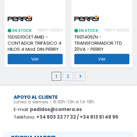
MEPY-00053
MEPY-00055
EN STOCK
EN STOCK
1SDSD10CET4MID -
TR01409/N -
CONTADOR TRIFÁSICO 4
TRANSFORMADOR 1TD
HILOS 4 Mod. DIN PERRY
20VA - PERRY
Ver
Ver
1
2
APOYO AL CLIENTE
Lunes a viernes - 8:30h-13h e 14-18h
E-mail:
pedidos@contera.es
Teléfono:
+34 603 32 77 32 / +34 613 51 49 95