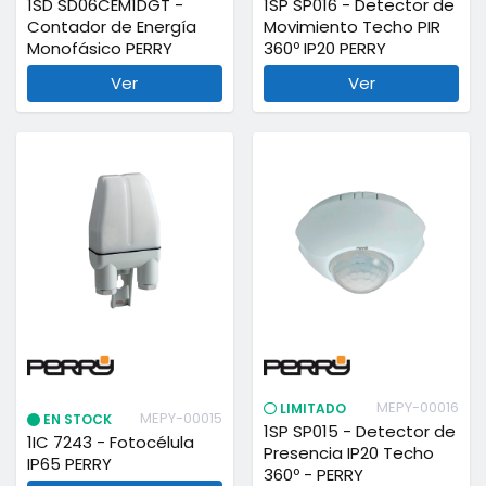
1SD SD06CEM1DGT -
1SP SP016 - Detector de
Contador de Energía
Movimiento Techo PIR
Monofásico PERRY
360º IP20 PERRY
Ver
Ver
MEPY-00016
LIMITADO
MEPY-00015
EN STOCK
1SP SP015 - Detector de
1IC 7243 - Fotocélula
Presencia IP20 Techo
IP65 PERRY
360º - PERRY