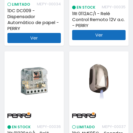
MEPY-00034
LIMITADO
MEPY-00035
EN STOCK
1DC DC009 -
1RI 0112AC/I - Relé
Dispensador
Control Remoto 12V a.c.
Automático de papel -
- PERRY
PERRY
Ver
Ver
MEPY-00036
MEPY-00037
EN STOCK
LIMITADO