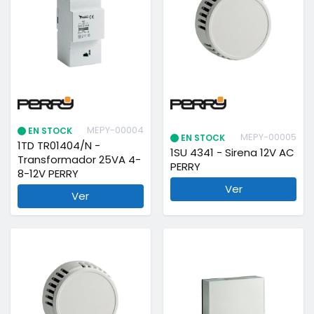
MEPY-00004
EN STOCK
MEPY-00005
EN STOCK
1TD TR01404/N -
1SU 4341 - Sirena 12V AC
Transformador 25VA 4-
PERRY
8-12V PERRY
Ver
Ver