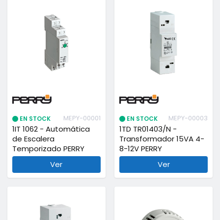
MEPY-00001
MEPY-00003
EN STOCK
EN STOCK
1IT 1062 - Automática
1TD TR01403/N -
de Escalera
Transformador 15VA 4-
Temporizado PERRY
8-12V PERRY
Ver
Ver