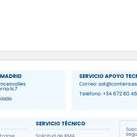
 MADRID
SERVICIO APOYO TEC
Roncesvalles
Correo: sat@contera.es
rria N.7
1
Teléfono: +34 672 80 46
slada
SERVICIO TÉCNICO
Susc
segu
strarse
Solicitud de RMA