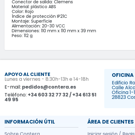
Conector de salida: Clemens

Material: plástico ABS

Color: Rojo

Índice de protección IP21C

Montaje: Superficie

Alimentación: 20-30 VCC

Dimensiones: 110 mm x 110 mm x 39 mm

Peso: 112 g
APOYO AL CLIENTE
OFICINA
Lunes a viernes - 8:30h-13h e 14-18h
Edificio 
E-mail:
pedidos@contera.es
Calle Alca
Oficina 1-
Teléfono:
+34 603 32 77 32 / +34 613 51
28823 Co
49 95
INFORMACIÓN ÚTIL
ÁREA DE CLIENTES
Sobre Contera
Iniciar sesión / Regi