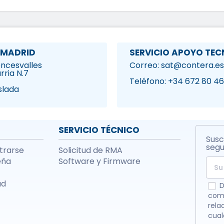
 MADRID
SERVICIO APOYO TEC
Roncesvalles
Correo: sat@contera.es
rria N.7
1
Teléfono: +34 672 80 46
slada
SERVICIO TÉCNICO
Susc
segu
strarse
Solicitud de RMA
eña
Software y Firmware
ad
D
comu
rela
cua