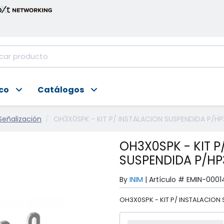
ico
Catálogos
Señalización
OH3X0SPK - KIT P/ INSTALACION SUSPENDIDA P/HP3
OH3X0SPK - KIT P
SUSPENDIDA P/HP3
By
INIM
|
Artículo #
EMIN-0001
OH3X0SPK - KIT P/ INSTALACION 