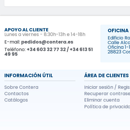
APOYO AL CLIENTE
OFICINA
Lunes a viernes - 8:30h-13h e 14-18h
Edificio 
E-mail:
pedidos@contera.es
Calle Alca
Oficina 1-
Teléfono:
+34 603 32 77 32 / +34 613 51
28823 Co
49 95
INFORMACIÓN ÚTIL
ÁREA DE CLIENTES
Sobre Contera
Iniciar sesión / Regi
Contactos
Recuperar contras
Catálogos
Eliminar cuenta
Política de privacid