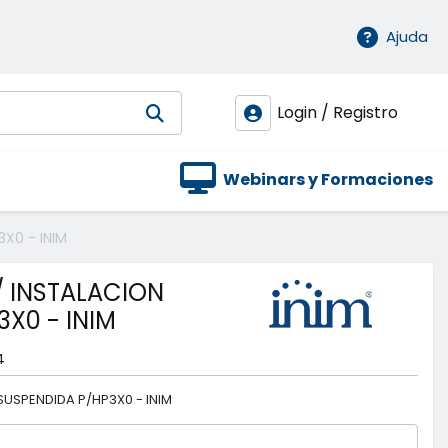
Ajuda
Login / Registro
Webinars y Formaciones
X0 - INIM
/ INSTALACION
X0 - INIM
4
SUSPENDIDA P/HP3X0 - INIM