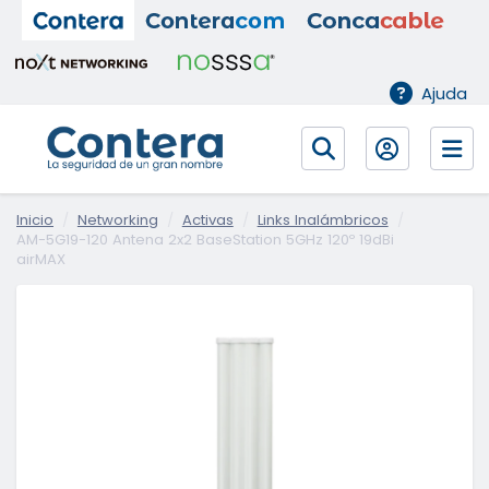
Ajuda
Inicio
Networking
Activas
Links Inalámbricos
AM-5G19-120 Antena 2x2 BaseStation 5GHz 120º 19dBi
airMAX