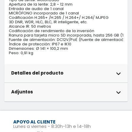
Apertura de la lente: 2,8 ~ 12 mm

Entrada de audio de 1 canal

MICRÓFONO incorporado de 1 canal

Codificación H.265+ /H.265 / H.264+/ H.264/ MJPEG

3D DNR, WDR, HLC, BLC, IR inteligente, etc.

Alcance IR: 50 metros

Codificación de rendimiento de la inversión

Ranura para tarjeta micro SD incorporada, hasta 256 GB (Tarjet
Fuente de alimentación: DC12V/PoE (Fuente de alimentación no 
Índice de protección: IP67 e IK10

Dimensiones: Ø 141 × 100,2 mm

Peso: 0,91 kg
Detalles del producto
Adjuntos
APOYO AL CLIENTE
Lunes a viernes - 8:30h-13h e 14-18h