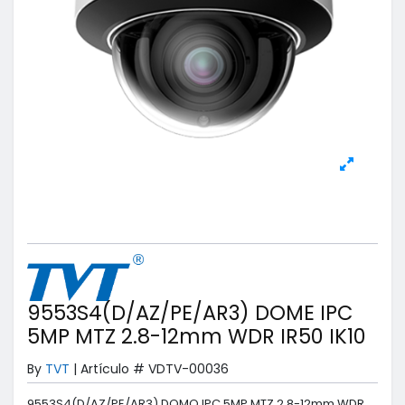
9553S4(D/AZ/PE/AR3) DOME IPC
5MP MTZ 2.8-12mm WDR IR50 IK10
By
TVT
|
Artículo #
VDTV-00036
9553S4(D/AZ/PE/AR3) DOMO IPC 5MP MTZ 2.8-12mm WDR