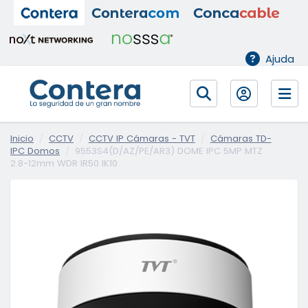
Ajuda
Inicio
CCTV
CCTV IP Cámaras - TVT
Cámaras TD-
IPC Domos
9553S4(D/AZ/PE/AR3) DOME IPC 5MP MTZ
2.8-12mm WDR IR50 IK10