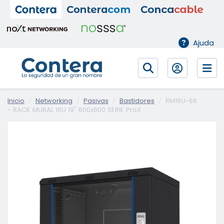
Ajuda
Inicio
Networking
Pasivas
Bastidores
RM16U-66
- RACK MURAL 16U 19" 600x600 SERIE ProX