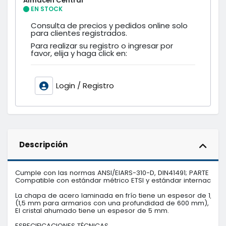
Almacén Central
EN STOCK
Consulta de precios y pedidos online solo
para clientes registrados.
Para realizar su registro o ingresar por
favor, elija y haga click en:
Login / Registro
Descripción
Cumple con las normas ANSI/EIARS-310-D, DIN41491; PARTE 1, IEC
Compatible con estándar métrico ETSI y estándar internacional
La chapa de acero laminada en frío tiene un espesor de 1,2 m
(1,5 mm para armarios con una profundidad de 600 mm), 1,2 mm p
El cristal ahumado tiene un espesor de 5 mm.

ESPECIFICACIONES TÉCNICAS
