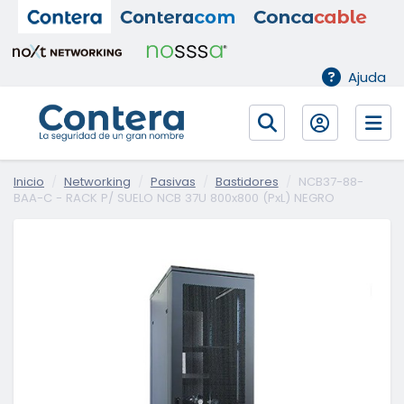
Ajuda
Inicio
Networking
Pasivas
Bastidores
NCB37-88-
BAA-C - RACK P/ SUELO NCB 37U 800x800 (PxL) NEGRO