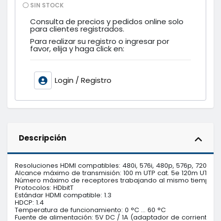
SIN STOCK
Consulta de precios y pedidos online solo
para clientes registrados.
Para realizar su registro o ingresar por
favor, elija y haga click en:
Login / Registro
Descripción
Resoluciones HDMI compatibles: 480i, 576i, 480p, 576p, 720p, 10
Alcance máximo de transmisión: 100 m UTP cat. 5e 120m UTP cat
Número máximo de receptores trabajando al mismo tiempo: 2
Protocolos: HDbitT

Estándar HDMI compatible: 1.3

HDCP: 1.4

Temperatura de funcionamiento: 0 °C … 60 °C

Fuente de alimentación: 5V DC / 1A (adaptador de corriente inc