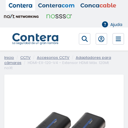
Ajuda
Inicio
CCTV
Accesorios CCTV
Adaptadores para
cámaras
HDMI-EX-120-V4 - Extensor HDMI Máx. 120Mt
noXt