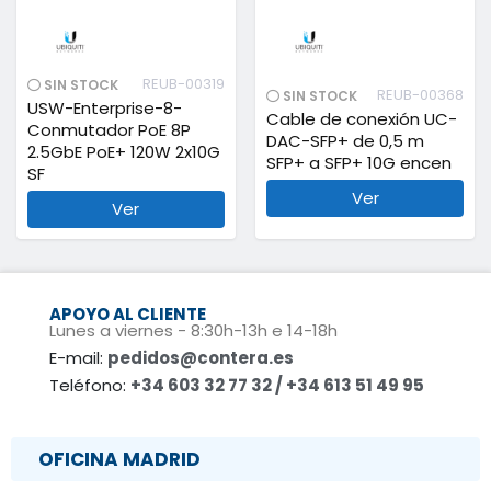
REUB-00319
SIN STOCK
REUB-00368
SIN STOCK
USW-Enterprise-8-
Cable de conexión UC-
Conmutador PoE 8P
DAC-SFP+ de 0,5 m
2.5GbE PoE+ 120W 2x10G
SFP+ a SFP+ 10G encen
SF
Ver
Ver
APOYO AL CLIENTE
Lunes a viernes - 8:30h-13h e 14-18h
E-mail:
pedidos@contera.es
Teléfono:
+34 603 32 77 32 / +34 613 51 49 95
OFICINA MADRID