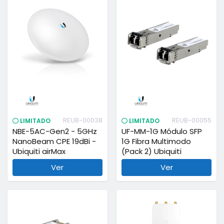
REUB-00038
REUB-00055
LIMITADO
LIMITADO
NBE-5AC-Gen2 - 5GHz
UF-MM-1G Módulo SFP
NanoBeam CPE 19dBi -
1G Fibra Multimodo
Ubiquiti airMax
(Pack 2) Ubiquiti
Ver
Ver