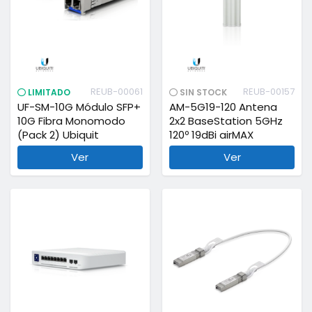
REUB-00061
REUB-00157
LIMITADO
SIN STOCK
UF-SM-10G Módulo SFP+
AM-5G19-120 Antena
10G Fibra Monomodo
2x2 BaseStation 5GHz
(Pack 2) Ubiquit
120º 19dBi airMAX
Ver
Ver