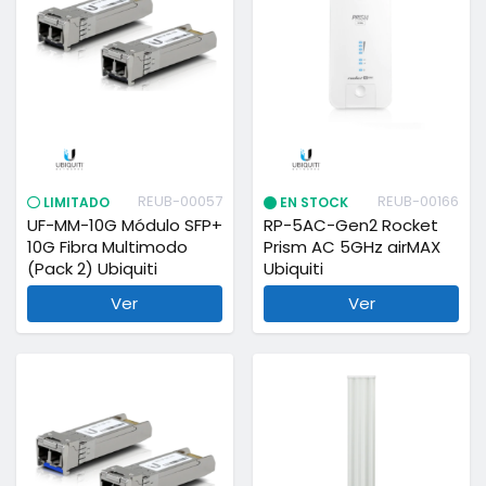
REUB-00057
REUB-00166
LIMITADO
EN STOCK
UF-MM-10G Módulo SFP+
RP-5AC-Gen2 Rocket
10G Fibra Multimodo
Prism AC 5GHz airMAX
(Pack 2) Ubiquiti
Ubiquiti
Ver
Ver